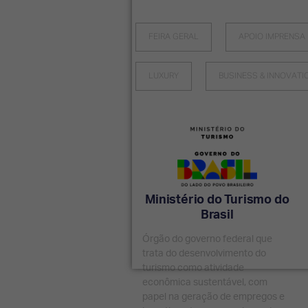
FEIRA GERAL
APOIO IMPRENSA
LUXURY
BUSINESS & INNOVATI
Ministério do Turismo do
Brasil
Órgão do governo federal que
trata do desenvolvimento do
turismo como atividade
econômica sustentável, com
papel na geração de empregos e