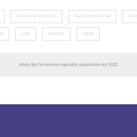
RODADA DE NEGÓCIOS
SAÚDE E BEM-ESTAR
TUR
ON
LGBT
WEDDING
GREEN
Ainda não há nenhum expositor cadastrado em 2023.