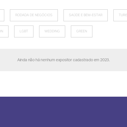
RODADA DE NEGÓCIOS
SAÚDE E BEM-ESTAR
TUR
ON
LGBT
WEDDING
GREEN
Ainda não há nenhum expositor cadastrado em 2023.