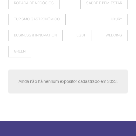
RODADA DE NEGÓCIOS
SAÚDE E BEM-ESTAR
TURISMO GASTRONÔMICO
LUXURY
BUSINESS & INNOVATION
LGBT
WEDDING
GREEN
Ainda não há nenhum expositor cadastrado em 2023.