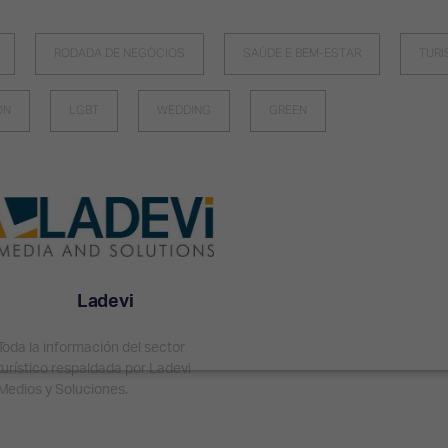
RODADA DE NEGÓCIOS
SAÚDE E BEM-ESTAR
TUR
ON
LGBT
WEDDING
GREEN
Ladevi
Toda la información del sector
turístico respaldada por Ladevi
Medios y Soluciones.