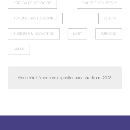
RODADA DE NEGÓCIOS
SAÚDE E BEM-ESTAR
TURISMO GASTRONÔMICO
LUXURY
BUSINESS & INNOVATION
LGBT
WEDDING
GREEN
Ainda não há nenhum expositor cadastrado em 2023.