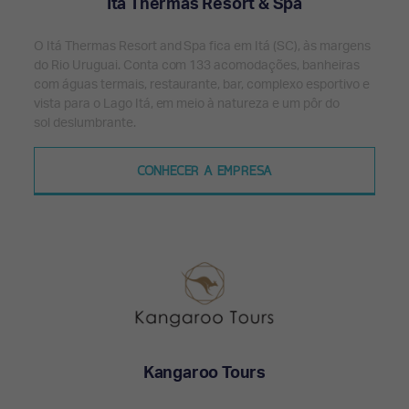
Itá Thermas Resort & Spa
O Itá Thermas Resort and Spa fica em Itá (SC), às margens
do Rio Uruguai. Conta com 133 acomodações, banheiras
com águas termais, restaurante, bar, complexo esportivo e
vista para o Lago Itá, em meio à natureza e um pôr do
sol deslumbrante.
CONHECER A EMPRESA
Kangaroo Tours