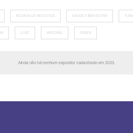
RODADA DE NEGÓCIOS
SAÚDE E BEM-ESTAR
TUR
ON
LGBT
WEDDING
GREEN
Ainda não há nenhum expositor cadastrado em 2023.