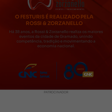
O FESTURIS É REALIZADO PELA
ROSSI & ZORZANELLO
Há 38 anos, a Rossi & Zorzanello realiza os maiores
eventos da cidade de Gramado, unindo
competência, tradição e movimentando a
economia nacional.
PATROCINADOR