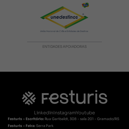
ENTIDADES APOIADORAS
LinkedIn
Instagram
Youtube
Festuris - Escritório:
Rua Garibaldi, 308 - sala 201 - Gramado/RS
Festuris - Feira:
Serra Park