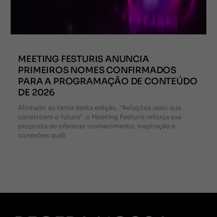
MEETING FESTURIS ANUNCIA
PRIMEIROS NOMES CONFIRMADOS
PARA A PROGRAMAÇÃO DE CONTEÚDO
DE 2026
Alinhado ao tema desta edição, "Relações reais que
constroem o futuro", o Meeting Festuris reforça sua
proposta de oferecer conhecimento, inspiração e
conexões quali