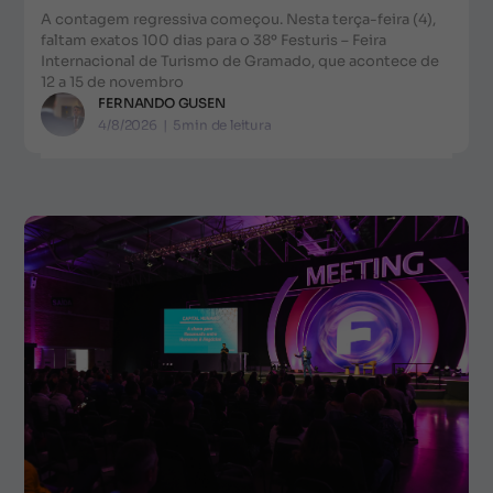
A contagem regressiva começou. Nesta terça-feira (4),
faltam exatos 100 dias para o 38º Festuris – Feira
Internacional de Turismo de Gramado, que acontece de
12 a 15 de novembro
FERNANDO GUSEN
4/8/2026
|
5
min de leitura