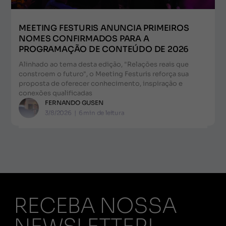
MEETING FESTURIS ANUNCIA PRIMEIROS
NOMES CONFIRMADOS PARA A
PROGRAMAÇÃO DE CONTEÚDO DE 2026
Alinhado ao tema desta edição, "Relações reais que
constroem o futuro", o Meeting Festuris reforça sua
proposta de oferecer conhecimento, inspiração e
conexões qualificadas
FERNANDO GUSEN
3/8/2026
|
6
min de leitura
RECEBA NOSSA