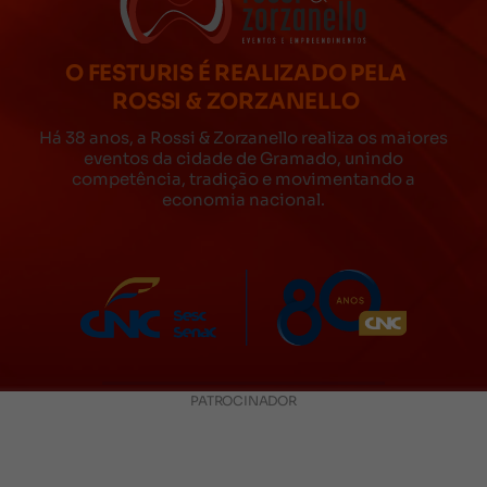
O FESTURIS É REALIZADO PELA
ROSSI & ZORZANELLO
Há 38 anos, a Rossi & Zorzanello realiza os maiores
eventos da cidade de Gramado, unindo
competência, tradição e movimentando a
economia nacional.
PATROCINADOR