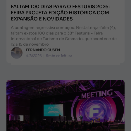
FALTAM 100 DIAS PARA O FESTURIS 2026:
FEIRA PROJETA EDIÇÃO HISTÓRICA COM
EXPANSÃO E NOVIDADES
A contagem regressiva começou. Nesta terça-feira (4),
faltam exatos 100 dias para o 38º Festuris – Feira
Internacional de Turismo de Gramado, que acontece de
12 a 15 de novembro
FERNANDO GUSEN
4/8/2026
|
5
min de leitura