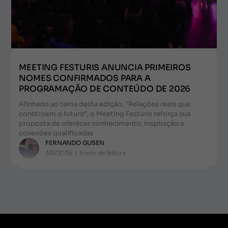
MEETING FESTURIS ANUNCIA PRIMEIROS
NOMES CONFIRMADOS PARA A
PROGRAMAÇÃO DE CONTEÚDO DE 2026
Alinhado ao tema desta edição, "Relações reais que
constroem o futuro", o Meeting Festuris reforça sua
proposta de oferecer conhecimento, inspiração e
conexões qualificadas
FERNANDO GUSEN
3/8/2026
|
6
min de leitura