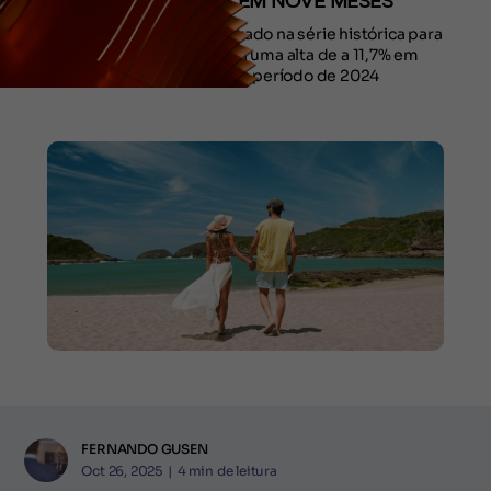
R$ 32 BILHÕES EM NOVE MESES
O valor é o maior já registrado na série histórica para
o período e representa uma alta de a 11,7% em
relação ao mesmo período de 2024
FERNANDO GUSEN
Oct 26, 2025
|
4
min de leitura