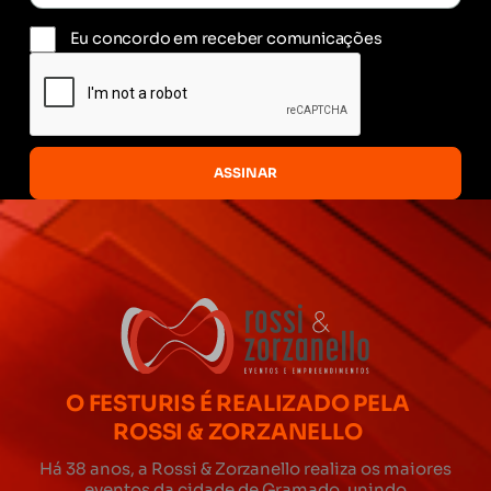
Eu concordo em receber comunicações
O FESTURIS É REALIZADO PELA
ROSSI & ZORZANELLO
Há 38 anos, a Rossi & Zorzanello realiza os maiores
eventos da cidade de Gramado, unindo