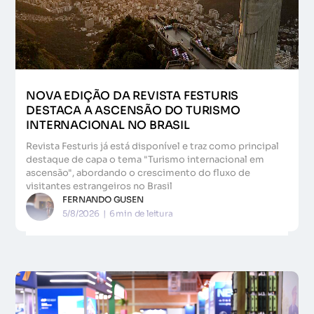
NOVA EDIÇÃO DA REVISTA FESTURIS
DESTACA A ASCENSÃO DO TURISMO
INTERNACIONAL NO BRASIL
Revista Festuris já está disponível e traz como principal
destaque de capa o tema "Turismo internacional em
ascensão", abordando o crescimento do fluxo de
visitantes estrangeiros no Brasil
FERNANDO GUSEN
5/8/2026
|
6
min de leitura