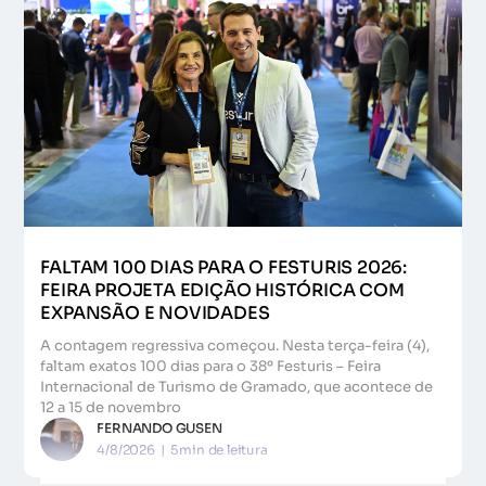
FALTAM 100 DIAS PARA O FESTURIS 2026:
FEIRA PROJETA EDIÇÃO HISTÓRICA COM
EXPANSÃO E NOVIDADES
A contagem regressiva começou. Nesta terça-feira (4),
faltam exatos 100 dias para o 38º Festuris – Feira
Internacional de Turismo de Gramado, que acontece de
12 a 15 de novembro
FERNANDO GUSEN
4/8/2026
|
5
min de leitura