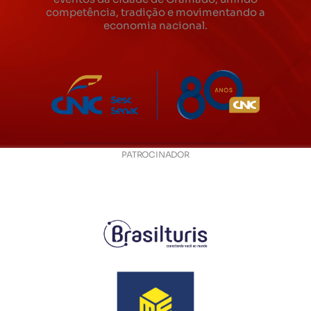
competência, tradição e movimentando a
economia nacional.
PATROCINADOR