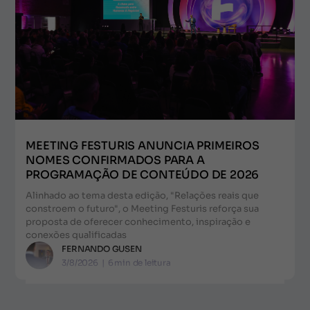
MEETING FESTURIS ANUNCIA PRIMEIROS
NOMES CONFIRMADOS PARA A
PROGRAMAÇÃO DE CONTEÚDO DE 2026
Alinhado ao tema desta edição, "Relações reais que
constroem o futuro", o Meeting Festuris reforça sua
proposta de oferecer conhecimento, inspiração e
conexões qualificadas
FERNANDO GUSEN
3/8/2026
|
6
min de leitura