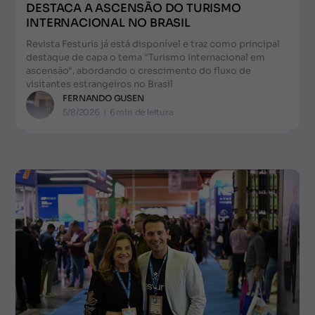
DESTACA A ASCENSÃO DO TURISMO
INTERNACIONAL NO BRASIL
Revista Festuris já está disponível e traz como principal
destaque de capa o tema "Turismo internacional em
ascensão", abordando o crescimento do fluxo de
visitantes estrangeiros no Brasil
FERNANDO GUSEN
5/8/2026
|
6
min de leitura