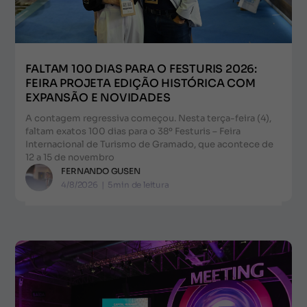
FALTAM 100 DIAS PARA O FESTURIS 2026:
FEIRA PROJETA EDIÇÃO HISTÓRICA COM
EXPANSÃO E NOVIDADES
A contagem regressiva começou. Nesta terça-feira (4),
faltam exatos 100 dias para o 38º Festuris – Feira
Internacional de Turismo de Gramado, que acontece de
12 a 15 de novembro
FERNANDO GUSEN
4/8/2026
|
5
min de leitura