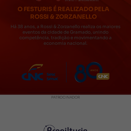
O FESTURIS É REALIZADO PELA
ROSSI & ZORZANELLO
Há 38 anos, a Rossi & Zorzanello realiza os maiores
eventos da cidade de Gramado, unindo
competência, tradição e movimentando a
economia nacional.
PATROCINADOR