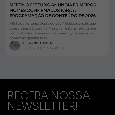
MEETING FESTURIS ANUNCIA PRIMEIROS
NOMES CONFIRMADOS PARA A
PROGRAMAÇÃO DE CONTEÚDO DE 2026
Alinhado ao tema desta edição, "Relações reais que
constroem o futuro", o Meeting Festuris reforça sua
proposta de oferecer conhecimento, inspiração e
conexões qualificadas
FERNANDO GUSEN
3/8/2026
|
6
min de leitura
RECEBA NOSSA
NEWSLETTER!