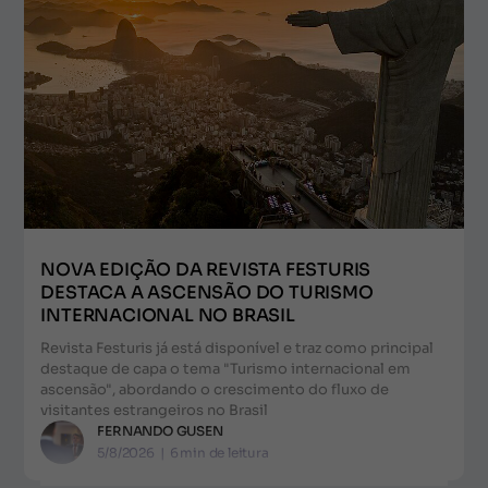
NOVA EDIÇÃO DA REVISTA FESTURIS
DESTACA A ASCENSÃO DO TURISMO
INTERNACIONAL NO BRASIL
Revista Festuris já está disponível e traz como principal
destaque de capa o tema "Turismo internacional em
ascensão", abordando o crescimento do fluxo de
visitantes estrangeiros no Brasil
FERNANDO GUSEN
5/8/2026
|
6
min de leitura