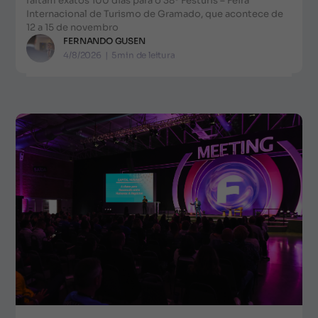
faltam exatos 100 dias para o 38º Festuris – Feira
Internacional de Turismo de Gramado, que acontece de
12 a 15 de novembro
FERNANDO GUSEN
4/8/2026
|
5
min de leitura