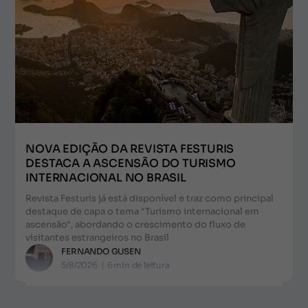
NOVA EDIÇÃO DA REVISTA FESTURIS
DESTACA A ASCENSÃO DO TURISMO
INTERNACIONAL NO BRASIL
Revista Festuris já está disponível e traz como principal
destaque de capa o tema "Turismo internacional em
ascensão", abordando o crescimento do fluxo de
visitantes estrangeiros no Brasil
FERNANDO GUSEN
5/8/2026
|
6
min de leitura