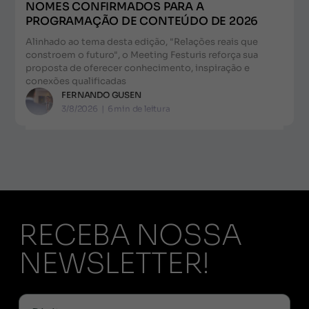
NOMES CONFIRMADOS PARA A
PROGRAMAÇÃO DE CONTEÚDO DE 2026
Alinhado ao tema desta edição, "Relações reais que
constroem o futuro", o Meeting Festuris reforça sua
proposta de oferecer conhecimento, inspiração e
conexões qualificadas
FERNANDO GUSEN
3/8/2026
|
6
min de leitura
RECEBA NOSSA
NEWSLETTER!