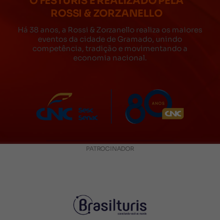
O FESTURIS É REALIZADO PELA
ROSSI & ZORZANELLO
Há 38 anos, a Rossi & Zorzanello realiza os maiores
eventos da cidade de Gramado, unindo
competência, tradição e movimentando a
economia nacional.
PATROCINADOR