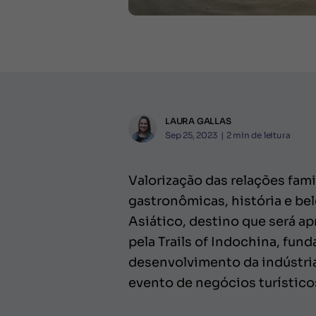
LAURA GALLAS
Sep 25, 2023
|
2
min de leitura
Valorização das relações fam
gastronômicas, história e be
Asiático, destino que será ap
pela Trails of Indochina, fu
desenvolvimento da indústria
evento de negócios turístico