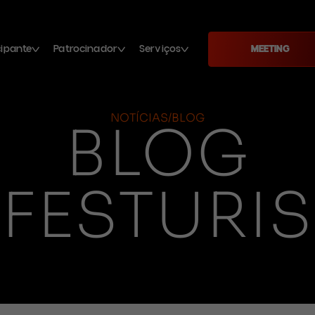
cipante
Patrocinador
Serviços
MEETING
NOTÍCIAS/BLOG
BLOG
FESTURIS