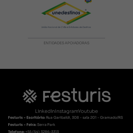
ENTIDADES APOIADORAS
LinkedIn
Instagram
Youtube
Festuris - Escritório:
Rua Garibaldi, 308 - sala 201 - Gramado/RS
Festuris - Feira:
Serra Park
Telefone:
+55
(54) 3286-3313