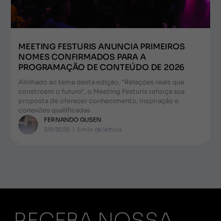
MEETING FESTURIS ANUNCIA PRIMEIROS
NOMES CONFIRMADOS PARA A
PROGRAMAÇÃO DE CONTEÚDO DE 2026
Alinhado ao tema desta edição, "Relações reais que
constroem o futuro", o Meeting Festuris reforça sua
proposta de oferecer conhecimento, inspiração e
conexões qualificadas
FERNANDO GUSEN
3/8/2026
|
6
min de leitura
RECEBA NOSSA