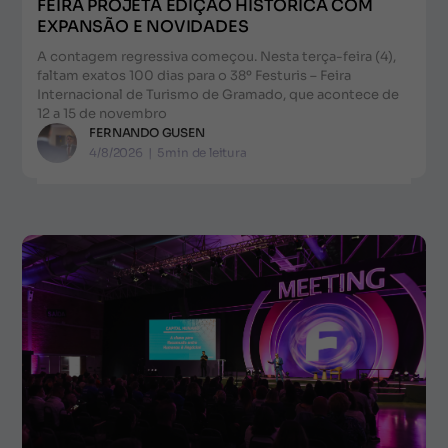
FEIRA PROJETA EDIÇÃO HISTÓRICA COM
EXPANSÃO E NOVIDADES
A contagem regressiva começou. Nesta terça-feira (4),
faltam exatos 100 dias para o 38º Festuris – Feira
Internacional de Turismo de Gramado, que acontece de
12 a 15 de novembro
FERNANDO GUSEN
4/8/2026
|
5
min de leitura