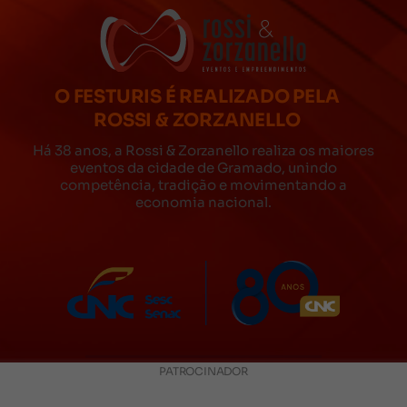
O FESTURIS É REALIZADO PELA
ROSSI & ZORZANELLO
Há 38 anos, a Rossi & Zorzanello realiza os maiores
eventos da cidade de Gramado, unindo
competência, tradição e movimentando a
economia nacional.
PATROCINADOR