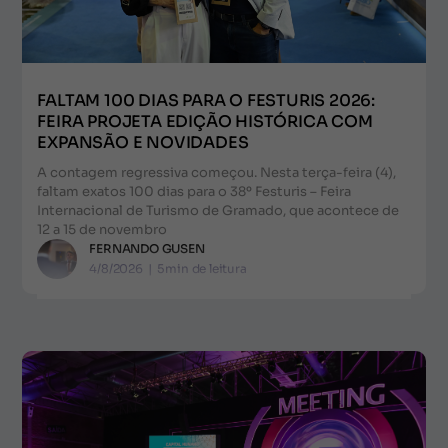
FALTAM 100 DIAS PARA O FESTURIS 2026:
FEIRA PROJETA EDIÇÃO HISTÓRICA COM
EXPANSÃO E NOVIDADES
A contagem regressiva começou. Nesta terça-feira (4),
faltam exatos 100 dias para o 38º Festuris – Feira
Internacional de Turismo de Gramado, que acontece de
12 a 15 de novembro
FERNANDO GUSEN
4/8/2026
|
5
min de leitura