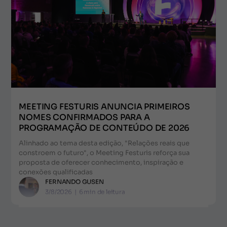
MEETING FESTURIS ANUNCIA PRIMEIROS
NOMES CONFIRMADOS PARA A
PROGRAMAÇÃO DE CONTEÚDO DE 2026
Alinhado ao tema desta edição, "Relações reais que
constroem o futuro", o Meeting Festuris reforça sua
proposta de oferecer conhecimento, inspiração e
conexões qualificadas
FERNANDO GUSEN
3/8/2026
|
6
min de leitura