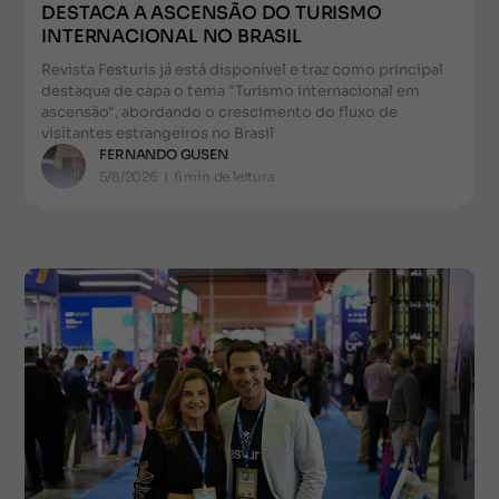
DESTACA A ASCENSÃO DO TURISMO
INTERNACIONAL NO BRASIL
Revista Festuris já está disponível e traz como principal
destaque de capa o tema "Turismo internacional em
ascensão", abordando o crescimento do fluxo de
visitantes estrangeiros no Brasil
FERNANDO GUSEN
5/8/2026
|
6
min de leitura