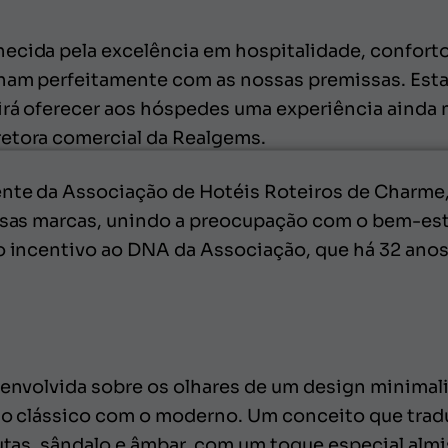
ecida pela excelência em hospitalidade, conforto
inham perfeitamente com as nossas premissas. E
irá oferecer aos hóspedes uma experiência ainda 
retora comercial da Realgems.
ente da Associação de Hotéis Roteiros de Charme,
ossas marcas, unindo a preocupação com o bem-est
 o incentivo ao DNA da Associação, que há 32 ano
esenvolvida sobre os olhares de um design minimal
 do clássico com o moderno. Um conceito que tradu
rutas, sândalo e âmbar, com um toque especial alm