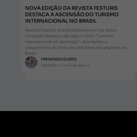
NOVA EDIÇÃO DA REVISTA FESTURIS
DESTACA A ASCENSÃO DO TURISMO
INTERNACIONAL NO BRASIL
Revista Festuris já está disponível e traz como
principal destaque de capa o tema "Turismo
internacional em ascensão", abordando o
crescimento do fluxo de visitantes estrangeiros no
Brasil
FERNANDO GUSEN
5/8/2026
|
6
min de leitura