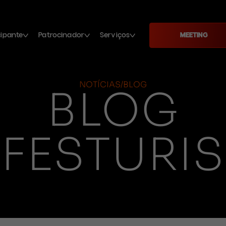
cipante
Patrocinador
Serviços
MEETING
NOTÍCIAS/BLOG
BLOG
FESTURIS