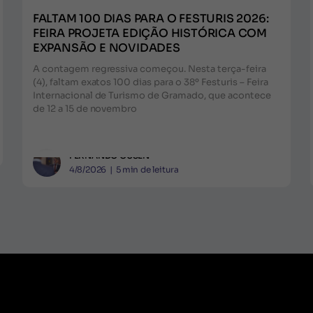
FALTAM 100 DIAS PARA O FESTURIS 2026:
FEIRA PROJETA EDIÇÃO HISTÓRICA COM
EXPANSÃO E NOVIDADES
A contagem regressiva começou. Nesta terça-feira
(4), faltam exatos 100 dias para o 38º Festuris – Feira
Internacional de Turismo de Gramado, que acontece
de 12 a 15 de novembro
FERNANDO GUSEN
4/8/2026
|
5
min de leitura