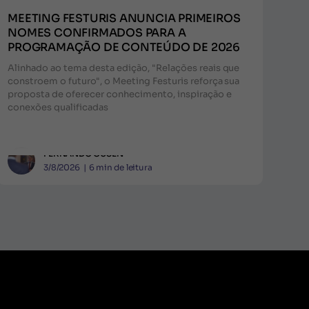
MEETING FESTURIS ANUNCIA PRIMEIROS
NOMES CONFIRMADOS PARA A
PROGRAMAÇÃO DE CONTEÚDO DE 2026
Alinhado ao tema desta edição, "Relações reais que
constroem o futuro", o Meeting Festuris reforça sua
proposta de oferecer conhecimento, inspiração e
conexões qualificadas
FERNANDO GUSEN
3/8/2026
|
6
min de leitura