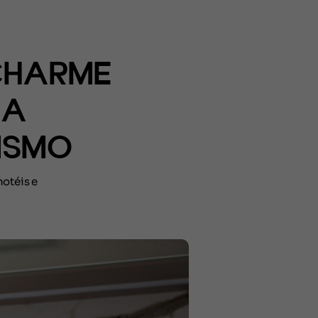
CHARME
IA
ISMO
hotéis e