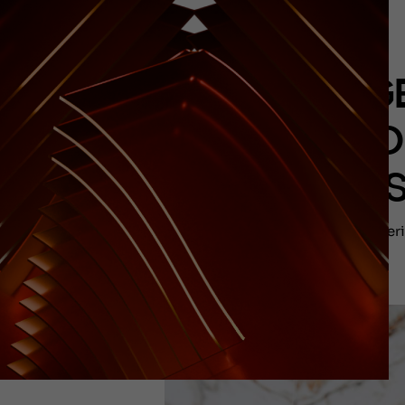
REALG
O
PER
Parceri