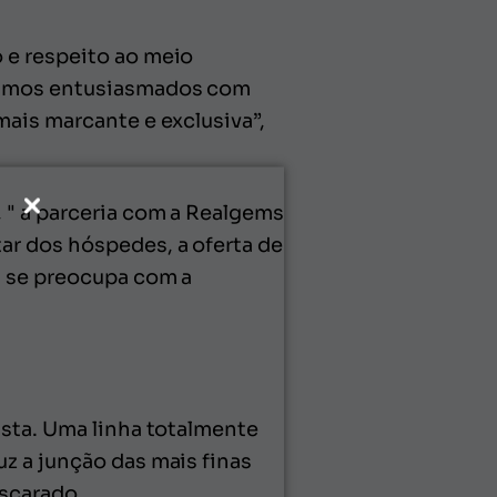
 e respeito ao meio
stamos entusiasmados com
mais marcante e exclusiva”,
 " a parceria com a Realgems
ar dos hóspedes, a oferta de
s se preocupa com a
ista. Uma linha totalmente
z a junção das mais finas
iscarado.