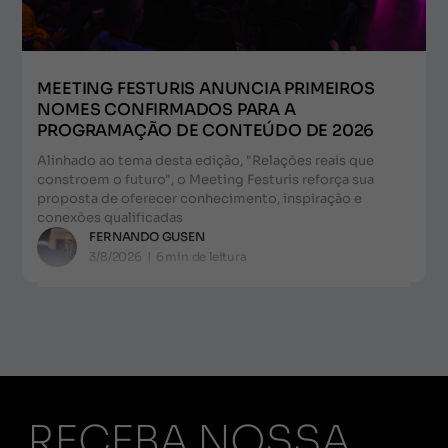
MEETING FESTURIS ANUNCIA PRIMEIROS
NOMES CONFIRMADOS PARA A
PROGRAMAÇÃO DE CONTEÚDO DE 2026
Alinhado ao tema desta edição, "Relações reais que
constroem o futuro", o Meeting Festuris reforça sua
proposta de oferecer conhecimento, inspiração e
conexões qualificadas
FERNANDO GUSEN
3/8/2026
|
6
min de leitura
RECEBA NOSSA