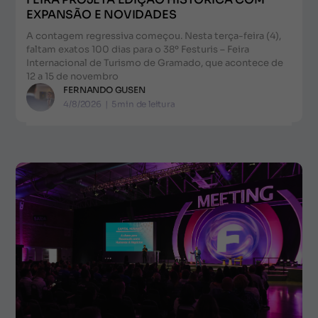
EXPANSÃO E NOVIDADES
A contagem regressiva começou. Nesta terça-feira (4),
faltam exatos 100 dias para o 38º Festuris – Feira
Internacional de Turismo de Gramado, que acontece de
12 a 15 de novembro
FERNANDO GUSEN
4/8/2026
|
5
min de leitura