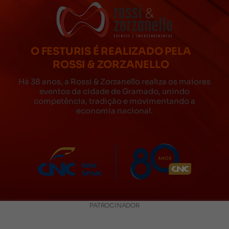
O FESTURIS É REALIZADO PELA
ROSSI & ZORZANELLO
Há 38 anos, a Rossi & Zorzanello realiza os maiores
eventos da cidade de Gramado, unindo
competência, tradição e movimentando a
economia nacional.
PATROCINADOR