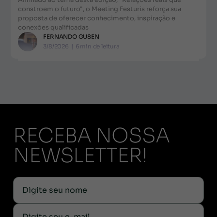
constroem o futuro", o Meeting Festuris reforça sua
proposta de oferecer conhecimento, inspiração e
conexões qualificadas
FERNANDO GUSEN
3/8/2026
|
6
min de leitura
RECEBA NOSSA
NEWSLETTER!