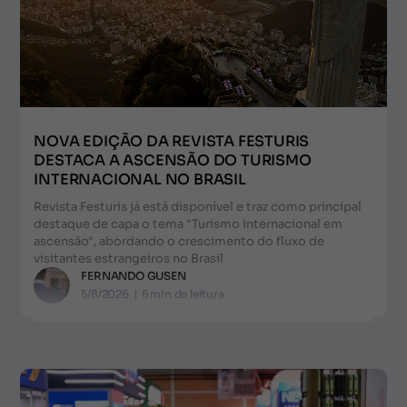
NOVA EDIÇÃO DA REVISTA FESTURIS
DESTACA A ASCENSÃO DO TURISMO
INTERNACIONAL NO BRASIL
Revista Festuris já está disponível e traz como principal
destaque de capa o tema "Turismo internacional em
ascensão", abordando o crescimento do fluxo de
visitantes estrangeiros no Brasil
FERNANDO GUSEN
5/8/2026
|
6
min de leitura