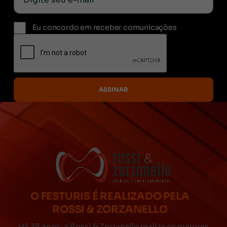
Eu concordo em receber comunicações
O FESTURIS É REALIZADO PELA
ROSSI & ZORZANELLO
Há 38 anos, a Rossi & Zorzanello realiza os maiores