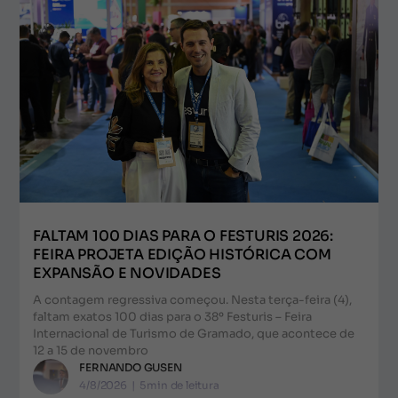
FALTAM 100 DIAS PARA O FESTURIS 2026:
FEIRA PROJETA EDIÇÃO HISTÓRICA COM
EXPANSÃO E NOVIDADES
A contagem regressiva começou. Nesta terça-feira (4),
faltam exatos 100 dias para o 38º Festuris – Feira
Internacional de Turismo de Gramado, que acontece de
12 a 15 de novembro
FERNANDO GUSEN
4/8/2026
|
5
min de leitura