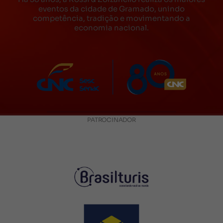
eventos da cidade de Gramado, unindo
competência, tradição e movimentando a
economia nacional.
PATROCINADOR