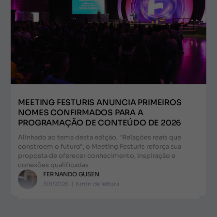
MEETING FESTURIS ANUNCIA PRIMEIROS
NOMES CONFIRMADOS PARA A
PROGRAMAÇÃO DE CONTEÚDO DE 2026
Alinhado ao tema desta edição, "Relações reais que
constroem o futuro", o Meeting Festuris reforça sua
proposta de oferecer conhecimento, inspiração e
conexões qualificadas
FERNANDO GUSEN
3/8/2026
|
6
min de leitura