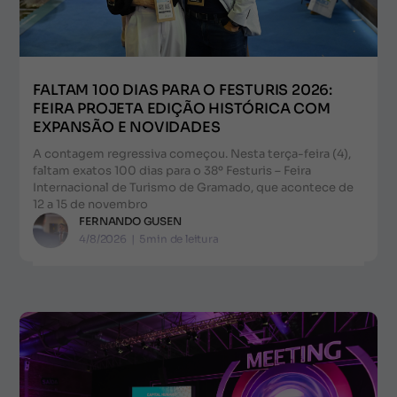
FALTAM 100 DIAS PARA O FESTURIS 2026:
FEIRA PROJETA EDIÇÃO HISTÓRICA COM
EXPANSÃO E NOVIDADES
A contagem regressiva começou. Nesta terça-feira (4),
faltam exatos 100 dias para o 38º Festuris – Feira
Internacional de Turismo de Gramado, que acontece de
12 a 15 de novembro
FERNANDO GUSEN
4/8/2026
|
5
min de leitura