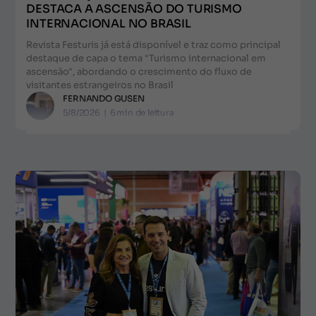
DESTACA A ASCENSÃO DO TURISMO
INTERNACIONAL NO BRASIL
Revista Festuris já está disponível e traz como principal
destaque de capa o tema "Turismo internacional em
ascensão", abordando o crescimento do fluxo de
visitantes estrangeiros no Brasil
FERNANDO GUSEN
5/8/2026
|
6
min de leitura