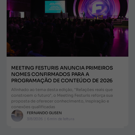
MEETING FESTURIS ANUNCIA PRIMEIROS
NOMES CONFIRMADOS PARA A
PROGRAMAÇÃO DE CONTEÚDO DE 2026
Alinhado ao tema desta edição, "Relações reais que
constroem o futuro", o Meeting Festuris reforça sua
proposta de oferecer conhecimento, inspiração e
conexões qualificadas
FERNANDO GUSEN
3/8/2026
|
6
min de leitura