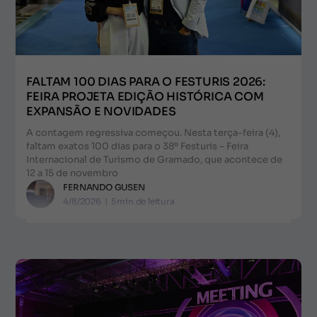
FALTAM 100 DIAS PARA O FESTURIS 2026:
FEIRA PROJETA EDIÇÃO HISTÓRICA COM
EXPANSÃO E NOVIDADES
A contagem regressiva começou. Nesta terça-feira (4),
faltam exatos 100 dias para o 38º Festuris – Feira
Internacional de Turismo de Gramado, que acontece de
12 a 15 de novembro
FERNANDO GUSEN
4/8/2026
|
5
min de leitura