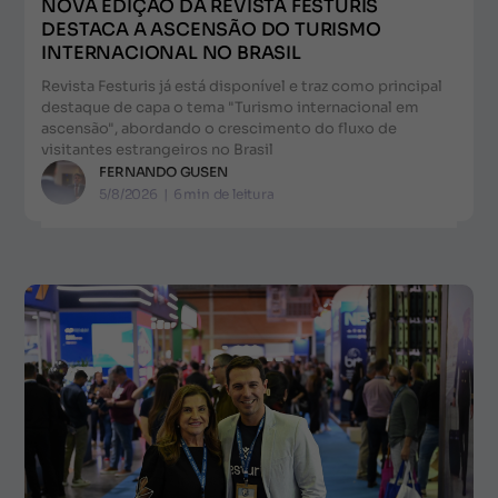
NOVA EDIÇÃO DA REVISTA FESTURIS
DESTACA A ASCENSÃO DO TURISMO
INTERNACIONAL NO BRASIL
Revista Festuris já está disponível e traz como principal
destaque de capa o tema "Turismo internacional em
ascensão", abordando o crescimento do fluxo de
visitantes estrangeiros no Brasil
FERNANDO GUSEN
5/8/2026
|
6
min de leitura