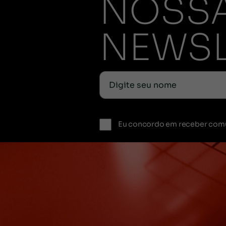
NOSS
NEWSL
Eu concordo em receber com