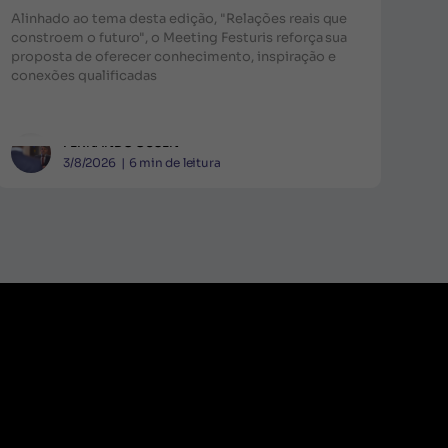
Alinhado ao tema desta edição, "Relações reais que
constroem o futuro", o Meeting Festuris reforça sua
proposta de oferecer conhecimento, inspiração e
conexões qualificadas
FERNANDO GUSEN
3/8/2026
|
6
min de leitura