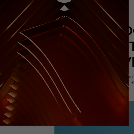
POD
DES
AV
Neste m
d