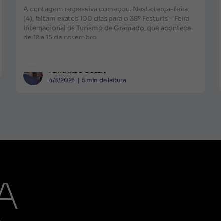
A contagem regressiva começou. Nesta terça-feira
(4), faltam exatos 100 dias para o 38º Festuris – Feira
Internacional de Turismo de Gramado, que acontece
de 12 a 15 de novembro
FERNANDO GUSEN
4/8/2026
|
5
min de leitura
A