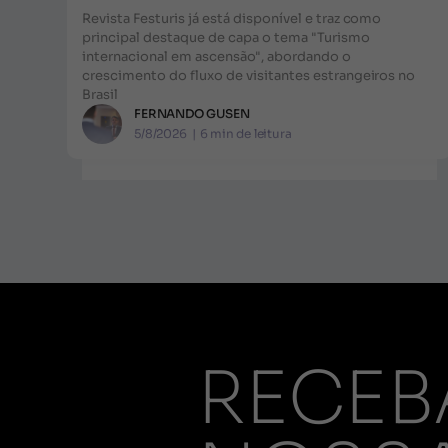
Revista Festuris já está disponível e traz como
principal destaque de capa o tema "Turismo
internacional em ascensão", abordando o
crescimento do fluxo de visitantes estrangeiros no
Brasil
FERNANDO GUSEN
5/8/2026
|
6
min de leitura
RECEB