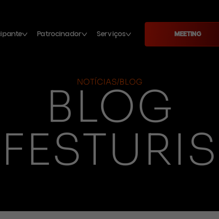
cipante
Patrocinador
Serviços
MEETING
NOTÍCIAS/BLOG
BLOG
FESTURIS