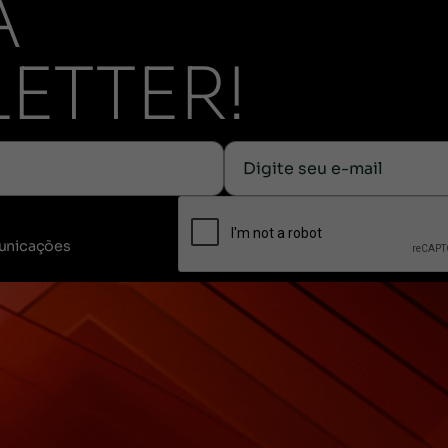
A
ETTER!
unicações