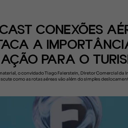
(CONTEÚDO)
CAST CONEXÕES AÉ
TACA A IMPORTÂNCI
IAÇÃO PARA O TURI
aterial, o convidado Tiago Faierstein, Diretor Comercial da I
iscute como as rotas aéreas vão além do simples deslocamen