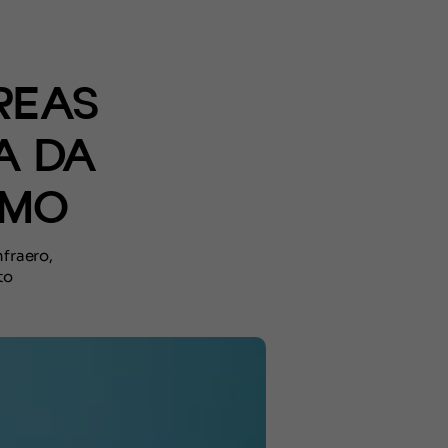
REAS
A DA
SMO
nfraero,
to