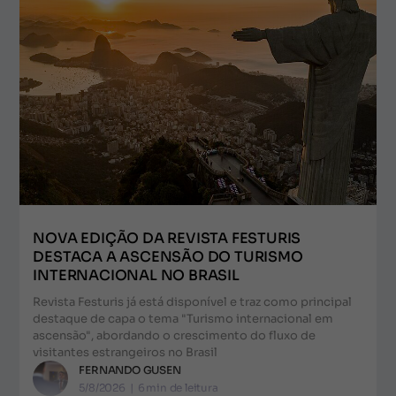
NOVA EDIÇÃO DA REVISTA FESTURIS
DESTACA A ASCENSÃO DO TURISMO
INTERNACIONAL NO BRASIL
Revista Festuris já está disponível e traz como principal
destaque de capa o tema "Turismo internacional em
ascensão", abordando o crescimento do fluxo de
visitantes estrangeiros no Brasil
FERNANDO GUSEN
5/8/2026
|
6
min de leitura