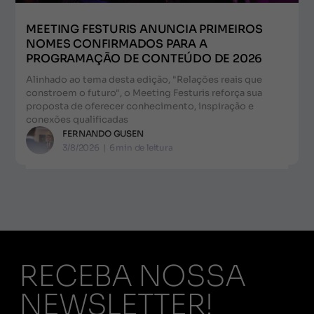
MEETING FESTURIS ANUNCIA PRIMEIROS
NOMES CONFIRMADOS PARA A
PROGRAMAÇÃO DE CONTEÚDO DE 2026
Alinhado ao tema desta edição, "Relações reais que
constroem o futuro", o Meeting Festuris reforça sua
proposta de oferecer conhecimento, inspiração e
conexões qualificadas
FERNANDO GUSEN
3/8/2026
|
6
min de leitura
RECEBA NOSSA
NEWSLETTER!