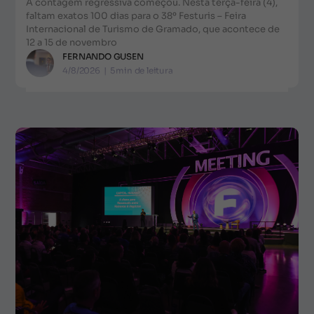
A contagem regressiva começou. Nesta terça-feira (4),
faltam exatos 100 dias para o 38º Festuris – Feira
Internacional de Turismo de Gramado, que acontece de
12 a 15 de novembro
FERNANDO GUSEN
4/8/2026
|
5
min de leitura