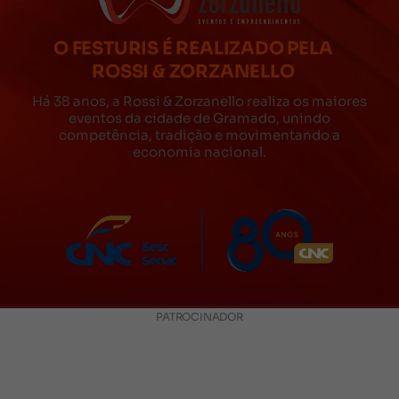
O FESTURIS É REALIZADO PELA
ROSSI & ZORZANELLO
Há 38 anos, a Rossi & Zorzanello realiza os maiores
eventos da cidade de Gramado, unindo
competência, tradição e movimentando a
economia nacional.
PATROCINADOR