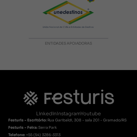
ENTIDADES APOIADORAS
LinkedIn
Instagram
Youtube
Festuris - Escritório:
Rua Garibaldi, 308 - sala 201 - Gramado/RS
Festuris - Feira:
Serra Park
Telefone:
+55
(54) 3286-3313