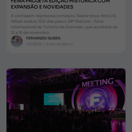
FEIRA PROJETA EDIÇÃO HISTÓRICA COM
EXPANSÃO E NOVIDADES
A contagem regressiva começou. Nesta terça-feira (4),
faltam exatos 100 dias para o 38º Festuris – Feira
Internacional de Turismo de Gramado, que acontece de
12 a 15 de novembro
FERNANDO GUSEN
4/8/2026
|
5
min de leitura