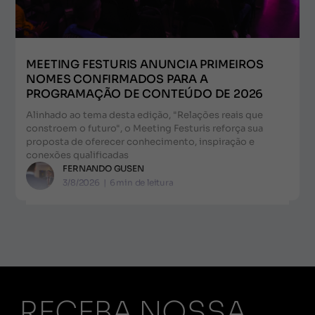
MEETING FESTURIS ANUNCIA PRIMEIROS
NOMES CONFIRMADOS PARA A
PROGRAMAÇÃO DE CONTEÚDO DE 2026
Alinhado ao tema desta edição, "Relações reais que
constroem o futuro", o Meeting Festuris reforça sua
proposta de oferecer conhecimento, inspiração e
conexões qualificadas
FERNANDO GUSEN
3/8/2026
|
6
min de leitura
RECEBA NOSSA