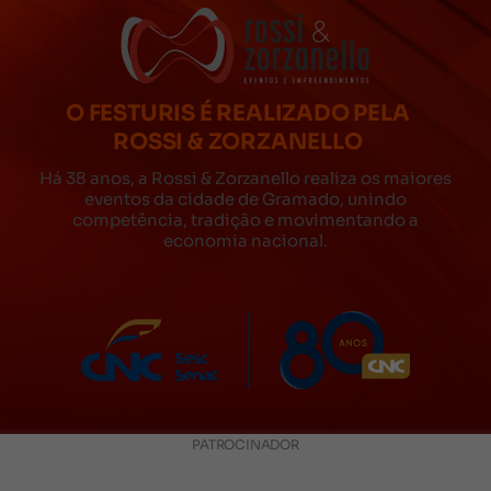
O FESTURIS É REALIZADO PELA
ROSSI & ZORZANELLO
Há 38 anos, a Rossi & Zorzanello realiza os maiores
eventos da cidade de Gramado, unindo
competência, tradição e movimentando a
economia nacional.
PATROCINADOR