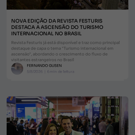
NOVA EDIÇÃO DA REVISTA FESTURIS
DESTACA A ASCENSÃO DO TURISMO
INTERNACIONAL NO BRASIL
Revista Festuris já está disponível e traz como principal
destaque de capa o tema "Turismo internacional em
ascensão", abordando o crescimento do fluxo de
visitantes estrangeiros no Brasil
FERNANDO GUSEN
5/8/2026
|
6
min de leitura