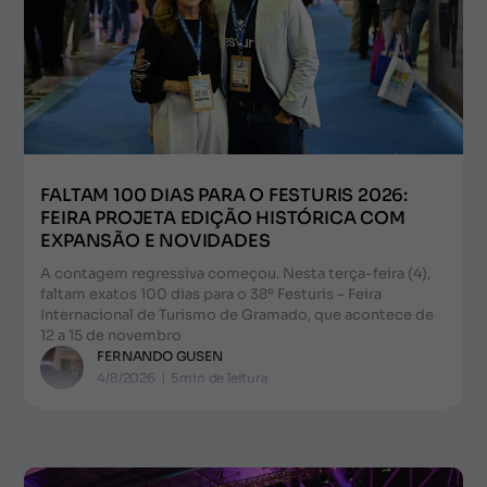
FALTAM 100 DIAS PARA O FESTURIS 2026:
FEIRA PROJETA EDIÇÃO HISTÓRICA COM
EXPANSÃO E NOVIDADES
A contagem regressiva começou. Nesta terça-feira (4),
faltam exatos 100 dias para o 38º Festuris – Feira
Internacional de Turismo de Gramado, que acontece de
12 a 15 de novembro
FERNANDO GUSEN
4/8/2026
|
5
min de leitura