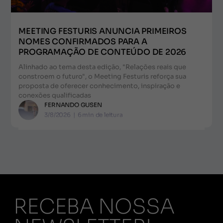
MEETING FESTURIS ANUNCIA PRIMEIROS
NOMES CONFIRMADOS PARA A
PROGRAMAÇÃO DE CONTEÚDO DE 2026
Alinhado ao tema desta edição, "Relações reais que
constroem o futuro", o Meeting Festuris reforça sua
proposta de oferecer conhecimento, inspiração e
conexões qualificadas
FERNANDO GUSEN
3/8/2026
|
6
min de leitura
RECEBA NOSSA