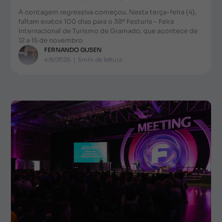
A contagem regressiva começou. Nesta terça-feira (4),
faltam exatos 100 dias para o 38º Festuris – Feira
Internacional de Turismo de Gramado, que acontece de
12 a 15 de novembro
FERNANDO GUSEN
4/8/2026
|
5
min de leitura