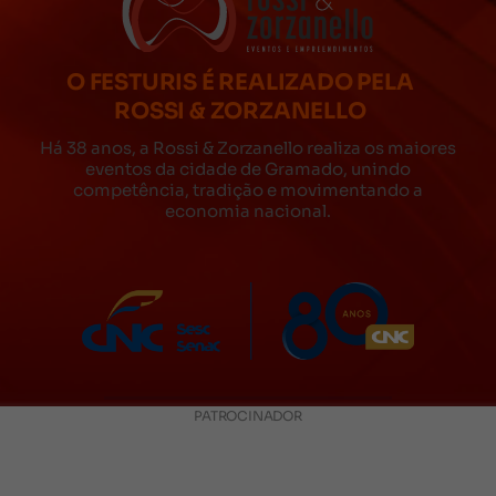
O FESTURIS É REALIZADO PELA
ROSSI & ZORZANELLO
Há 38 anos, a Rossi & Zorzanello realiza os maiores
eventos da cidade de Gramado, unindo
competência, tradição e movimentando a
economia nacional.
PATROCINADOR