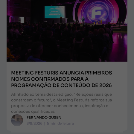
MEETING FESTURIS ANUNCIA PRIMEIROS
NOMES CONFIRMADOS PARA A
PROGRAMAÇÃO DE CONTEÚDO DE 2026
Alinhado ao tema desta edição, "Relações reais que
constroem o futuro", o Meeting Festuris reforça sua
proposta de oferecer conhecimento, inspiração e
conexões qualificadas
FERNANDO GUSEN
3/8/2026
|
6
min de leitura