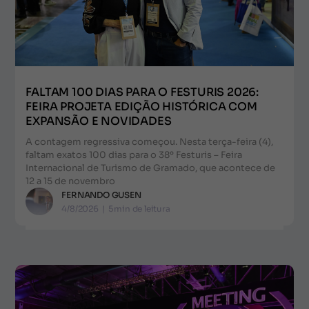
FALTAM 100 DIAS PARA O FESTURIS 2026:
FEIRA PROJETA EDIÇÃO HISTÓRICA COM
EXPANSÃO E NOVIDADES
A contagem regressiva começou. Nesta terça-feira (4),
faltam exatos 100 dias para o 38º Festuris – Feira
Internacional de Turismo de Gramado, que acontece de
12 a 15 de novembro
FERNANDO GUSEN
4/8/2026
|
5
min de leitura