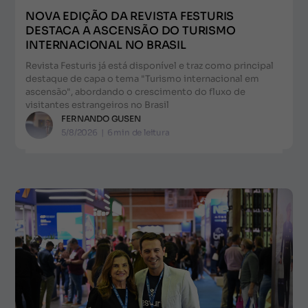
NOVA EDIÇÃO DA REVISTA FESTURIS
DESTACA A ASCENSÃO DO TURISMO
INTERNACIONAL NO BRASIL
Revista Festuris já está disponível e traz como principal
destaque de capa o tema "Turismo internacional em
ascensão", abordando o crescimento do fluxo de
visitantes estrangeiros no Brasil
FERNANDO GUSEN
5/8/2026
|
6
min de leitura