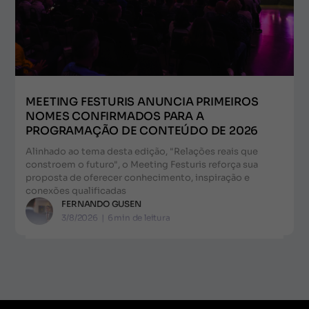
MEETING FESTURIS ANUNCIA PRIMEIROS
NOMES CONFIRMADOS PARA A
PROGRAMAÇÃO DE CONTEÚDO DE 2026
Alinhado ao tema desta edição, "Relações reais que
constroem o futuro", o Meeting Festuris reforça sua
proposta de oferecer conhecimento, inspiração e
conexões qualificadas
FERNANDO GUSEN
3/8/2026
|
6
min de leitura