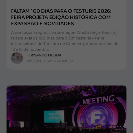
FALTAM 100 DIAS PARA O FESTURIS 2026:
FEIRA PROJETA EDIÇÃO HISTÓRICA COM
EXPANSÃO E NOVIDADES
A contagem regressiva começou. Nesta terça-feira (4),
faltam exatos 100 dias para o 38º Festuris – Feira
Internacional de Turismo de Gramado, que acontece de
12 a 15 de novembro
FERNANDO GUSEN
4/8/2026
|
5
min de leitura