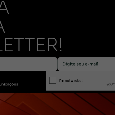
A
A
ETTER!
unicações