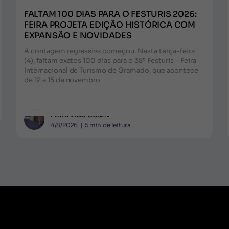
FALTAM 100 DIAS PARA O FESTURIS 2026:
FEIRA PROJETA EDIÇÃO HISTÓRICA COM
EXPANSÃO E NOVIDADES
A contagem regressiva começou. Nesta terça-feira
(4), faltam exatos 100 dias para o 38º Festuris – Feira
Internacional de Turismo de Gramado, que acontece
de 12 a 15 de novembro
FERNANDO GUSEN
4/8/2026
|
5
min de leitura