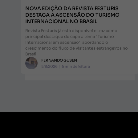
NOVA EDIÇÃO DA REVISTA FESTURIS
DESTACA A ASCENSÃO DO TURISMO
INTERNACIONAL NO BRASIL
Revista Festuris já está disponível e traz como
principal destaque de capa o tema "Turismo
internacional em ascensão", abordando o
crescimento do fluxo de visitantes estrangeiros no
Brasil
FERNANDO GUSEN
5/8/2026
|
6
min de leitura