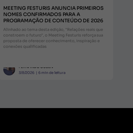
MEETING FESTURIS ANUNCIA PRIMEIROS
NOMES CONFIRMADOS PARA A
PROGRAMAÇÃO DE CONTEÚDO DE 2026
Alinhado ao tema desta edição, "Relações reais que
constroem o futuro", o Meeting Festuris reforça sua
proposta de oferecer conhecimento, inspiração e
conexões qualificadas
FERNANDO GUSEN
3/8/2026
|
6
min de leitura