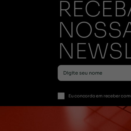
RECEB
NOSS
NEWSL
Eu concordo em receber com