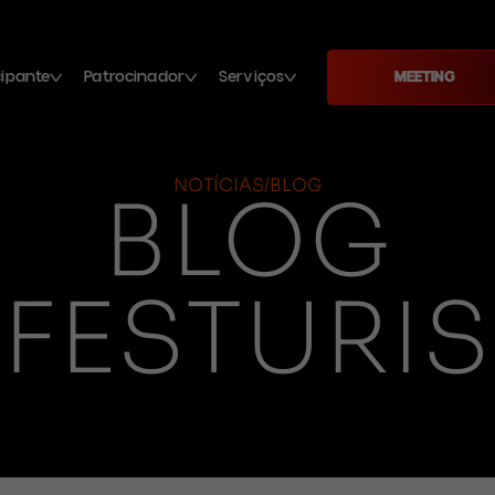
cipante
Patrocinador
Serviços
MEETING
NOTÍCIAS/BLOG
BLOG
FESTURIS