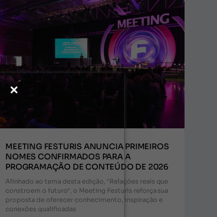
MEETING FESTURIS ANUNCIA PRIMEIROS
NOMES CONFIRMADOS PARA A
PROGRAMAÇÃO DE CONTEÚDO DE 2026
Alinhado ao tema desta edição, "Relações reais que
constroem o futuro", o Meeting Festuris reforça sua
proposta de oferecer conhecimento, inspiração e
conexões qualificadas