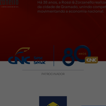
Há 38 anos, a Rossi & Zorzanello reali
da cidade de Gramado, unindo competê
movimentando a economia nacional.
PATROCINADOR