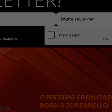
ETTER!
unicações
O FESTURIS É REALIZA
ROSSI & ZORZANELLO