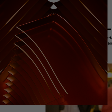
L
Cabalist
sobre as