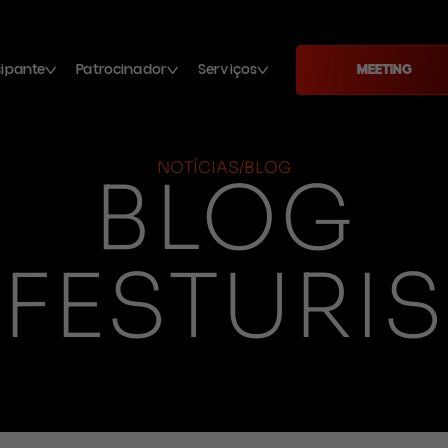
cipante
Patrocinador
Serviços
MEETING
NOTÍCIAS/BLOG
BLOG
FESTURIS