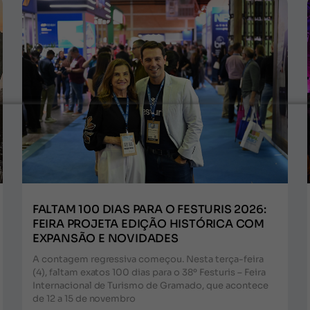
FALTAM 100 DIAS PARA O FESTURIS 2026:
FEIRA PROJETA EDIÇÃO HISTÓRICA COM
EXPANSÃO E NOVIDADES
A contagem regressiva começou. Nesta terça-feira
(4), faltam exatos 100 dias para o 38º Festuris – Feira
Internacional de Turismo de Gramado, que acontece
de 12 a 15 de novembro