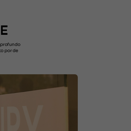
DE
 profundo
to por de