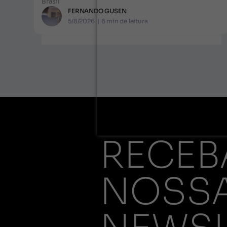
Brasil
FERNANDO GUSEN
5/8/2026
|
6
min de leitura
RECEB
NOSS