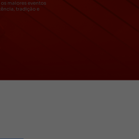
za os maiores eventos
ncia, tradição e