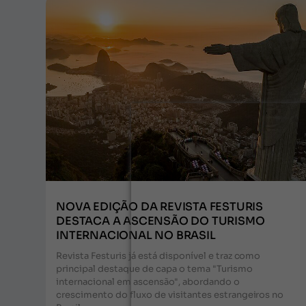
NOVA EDIÇÃO DA REVISTA FESTURIS
DESTACA A ASCENSÃO DO TURISMO
INTERNACIONAL NO BRASIL
Revista Festuris já está disponível e traz como
principal destaque de capa o tema "Turismo
internacional em ascensão", abordando o
crescimento do fluxo de visitantes estrangeiros no