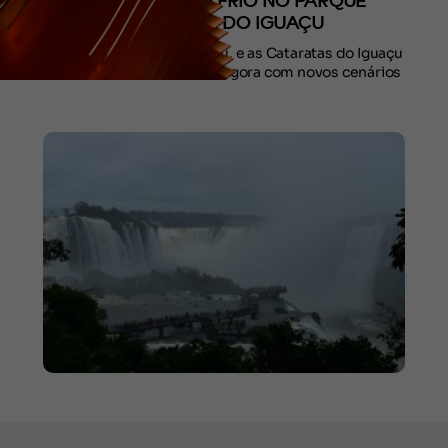
APROVEITAR O FRIO NO PARQUE
NACIONAL DO IGUAÇU
A estação mais fria chegou, e as Cataratas do Iguaçu
continuam maravilhosas, agora com novos cenários