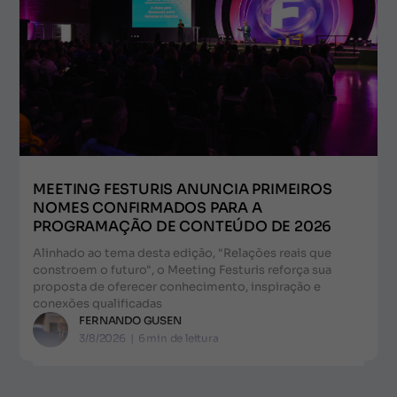
MEETING FESTURIS ANUNCIA PRIMEIROS
NOMES CONFIRMADOS PARA A
PROGRAMAÇÃO DE CONTEÚDO DE 2026
Alinhado ao tema desta edição, "Relações reais que
constroem o futuro", o Meeting Festuris reforça sua
proposta de oferecer conhecimento, inspiração e
conexões qualificadas
FERNANDO GUSEN
3/8/2026
|
6
min de leitura