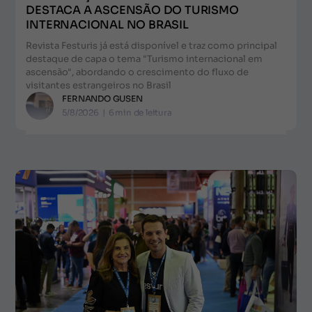
DESTACA A ASCENSÃO DO TURISMO
INTERNACIONAL NO BRASIL
Revista Festuris já está disponível e traz como principal
destaque de capa o tema "Turismo internacional em
ascensão", abordando o crescimento do fluxo de
visitantes estrangeiros no Brasil
FERNANDO GUSEN
5/8/2026
|
6
min de leitura