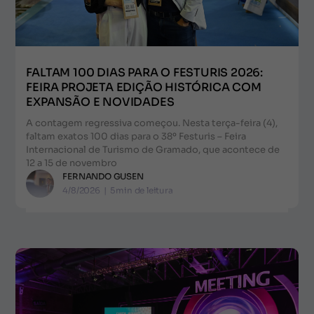
FALTAM 100 DIAS PARA O FESTURIS 2026:
FEIRA PROJETA EDIÇÃO HISTÓRICA COM
EXPANSÃO E NOVIDADES
A contagem regressiva começou. Nesta terça-feira (4),
faltam exatos 100 dias para o 38º Festuris – Feira
Internacional de Turismo de Gramado, que acontece de
12 a 15 de novembro
FERNANDO GUSEN
4/8/2026
|
5
min de leitura