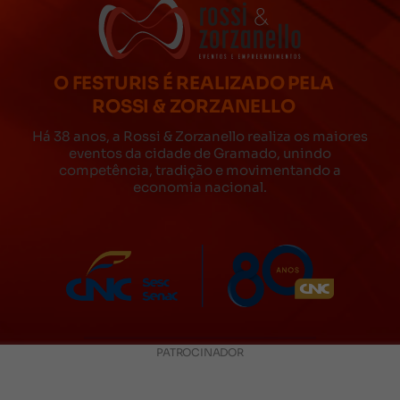
O FESTURIS É REALIZADO PELA
ROSSI & ZORZANELLO
Há 38 anos, a Rossi & Zorzanello realiza os maiores
eventos da cidade de Gramado, unindo
competência, tradição e movimentando a
economia nacional.
PATROCINADOR