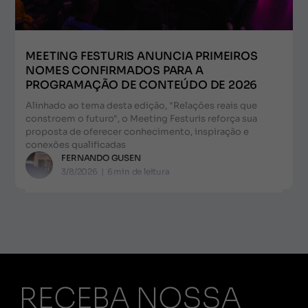
MEETING FESTURIS ANUNCIA PRIMEIROS
NOMES CONFIRMADOS PARA A
PROGRAMAÇÃO DE CONTEÚDO DE 2026
Alinhado ao tema desta edição, "Relações reais que
constroem o futuro", o Meeting Festuris reforça sua
proposta de oferecer conhecimento, inspiração e
conexões qualificadas
FERNANDO GUSEN
3/8/2026
|
6
min de leitura
RECEBA NOSSA