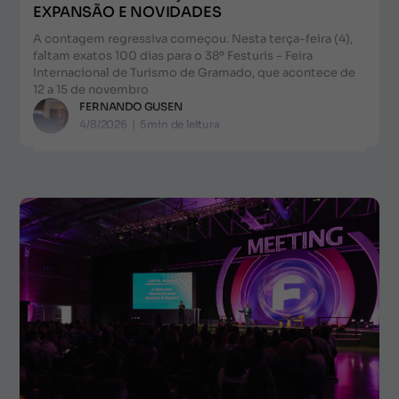
EXPANSÃO E NOVIDADES
A contagem regressiva começou. Nesta terça-feira (4),
faltam exatos 100 dias para o 38º Festuris – Feira
Internacional de Turismo de Gramado, que acontece de
12 a 15 de novembro
FERNANDO GUSEN
4/8/2026
|
5
min de leitura