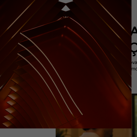
HOSPIT
EDI
A nova
turism