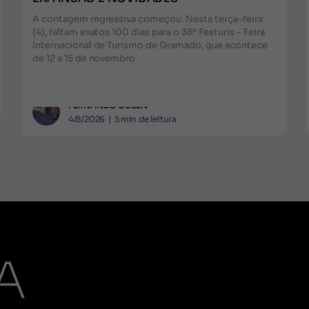
A contagem regressiva começou. Nesta terça-feira
(4), faltam exatos 100 dias para o 38º Festuris – Feira
Internacional de Turismo de Gramado, que acontece
de 12 a 15 de novembro
FERNANDO GUSEN
4/8/2026
|
5
min de leitura
A