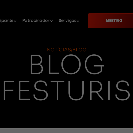
cipante
Patrocinador
Serviços
MEETING
NOTÍCIAS/BLOG
BLOG
FESTURIS