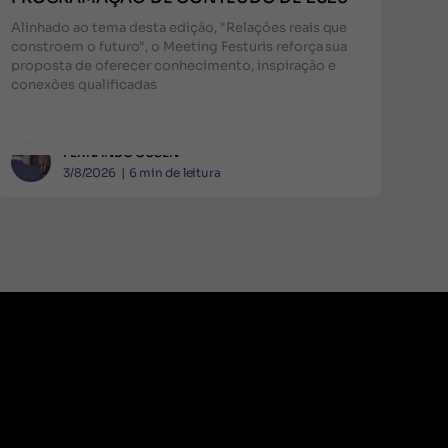
Alinhado ao tema desta edição, "Relações reais que
constroem o futuro", o Meeting Festuris reforça sua
proposta de oferecer conhecimento, inspiração e
conexões qualificadas
FERNANDO GUSEN
3/8/2026
|
6
min de leitura