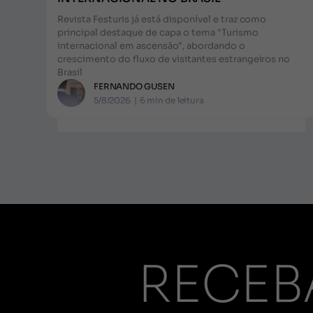
Revista Festuris já está disponível e traz como
principal destaque de capa o tema "Turismo
internacional em ascensão", abordando o
crescimento do fluxo de visitantes estrangeiros no
Brasil
FERNANDO GUSEN
5/8/2026
|
6
min de leitura
RECEB