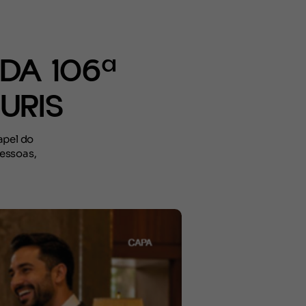
DA 106ª
URIS
apel do
essoas,