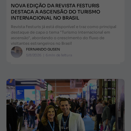
NOVA EDIÇÃO DA REVISTA FESTURIS
DESTACA A ASCENSÃO DO TURISMO
INTERNACIONAL NO BRASIL
Revista Festuris já está disponível e traz como principal
destaque de capa o tema "Turismo internacional em
ascensão", abordando o crescimento do fluxo de
visitantes estrangeiros no Brasil
FERNANDO GUSEN
5/8/2026
|
6
min de leitura