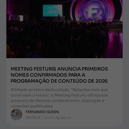
MEETING FESTURIS ANUNCIA PRIMEIROS
NOMES CONFIRMADOS PARA A
PROGRAMAÇÃO DE CONTEÚDO DE 2026
Alinhado ao tema desta edição, "Relações reais que
constroem o futuro", o Meeting Festuris reforça sua
proposta de oferecer conhecimento, inspiração e
conexões qualificadas
FERNANDO GUSEN
3/8/2026
|
6
min de leitura