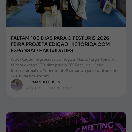
FALTAM 100 DIAS PARA O FESTURIS 2026:
FEIRA PROJETA EDIÇÃO HISTÓRICA COM
EXPANSÃO E NOVIDADES
A contagem regressiva começou. Nesta terça-feira (4),
faltam exatos 100 dias para o 38º Festuris – Feira
Internacional de Turismo de Gramado, que acontece de
12 a 15 de novembro
FERNANDO GUSEN
4/8/2026
|
5
min de leitura