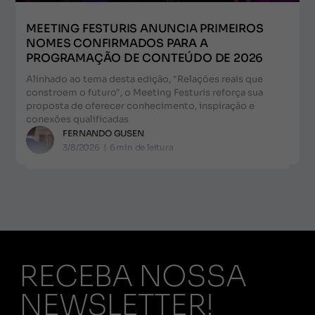
MEETING FESTURIS ANUNCIA PRIMEIROS
NOMES CONFIRMADOS PARA A
PROGRAMAÇÃO DE CONTEÚDO DE 2026
Alinhado ao tema desta edição, "Relações reais que
constroem o futuro", o Meeting Festuris reforça sua
proposta de oferecer conhecimento, inspiração e
conexões qualificadas
FERNANDO GUSEN
3/8/2026
|
6
min de leitura
RECEBA NOSSA
NEWSLETTER!