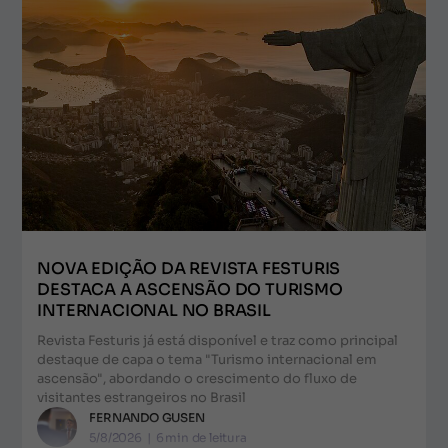
NOVA EDIÇÃO DA REVISTA FESTURIS
DESTACA A ASCENSÃO DO TURISMO
INTERNACIONAL NO BRASIL
Revista Festuris já está disponível e traz como principal
destaque de capa o tema "Turismo internacional em
ascensão", abordando o crescimento do fluxo de
visitantes estrangeiros no Brasil
FERNANDO GUSEN
5/8/2026
|
6
min de leitura