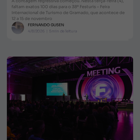
A contagem regressiva começou. Nesta terça-feira (4),
faltam exatos 100 dias para o 38º Festuris – Feira
Internacional de Turismo de Gramado, que acontece de
12 a 15 de novembro
FERNANDO GUSEN
4/8/2026
|
5
min de leitura