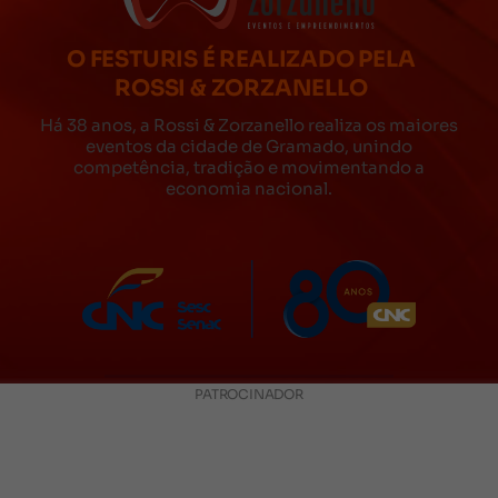
O FESTURIS É REALIZADO PELA
ROSSI & ZORZANELLO
Há 38 anos, a Rossi & Zorzanello realiza os maiores
eventos da cidade de Gramado, unindo
competência, tradição e movimentando a
economia nacional.
PATROCINADOR