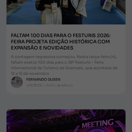
FALTAM 100 DIAS PARA O FESTURIS 2026:
FEIRA PROJETA EDIÇÃO HISTÓRICA COM
EXPANSÃO E NOVIDADES
A contagem regressiva começou. Nesta terça-feira (4),
faltam exatos 100 dias para o 38º Festuris – Feira
Internacional de Turismo de Gramado, que acontece de
12 a 15 de novembro
FERNANDO GUSEN
4/8/2026
|
5
min de leitura