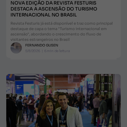
NOVA EDIÇÃO DA REVISTA FESTURIS
DESTACA A ASCENSÃO DO TURISMO
INTERNACIONAL NO BRASIL
Revista Festuris já está disponível e traz como principal
destaque de capa o tema "Turismo internacional em
ascensão", abordando o crescimento do fluxo de
visitantes estrangeiros no Brasil
FERNANDO GUSEN
5/8/2026
|
6
min de leitura