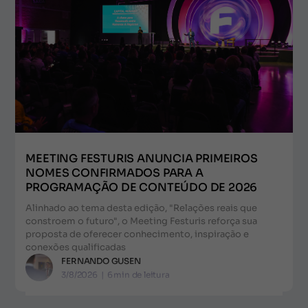
MEETING FESTURIS ANUNCIA PRIMEIROS
NOMES CONFIRMADOS PARA A
PROGRAMAÇÃO DE CONTEÚDO DE 2026
Alinhado ao tema desta edição, "Relações reais que
constroem o futuro", o Meeting Festuris reforça sua
proposta de oferecer conhecimento, inspiração e
conexões qualificadas
FERNANDO GUSEN
3/8/2026
|
6
min de leitura