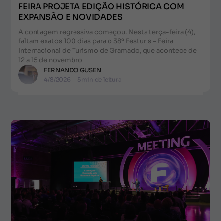
FEIRA PROJETA EDIÇÃO HISTÓRICA COM
EXPANSÃO E NOVIDADES
A contagem regressiva começou. Nesta terça-feira (4),
faltam exatos 100 dias para o 38º Festuris – Feira
Internacional de Turismo de Gramado, que acontece de
12 a 15 de novembro
FERNANDO GUSEN
4/8/2026
|
5
min de leitura