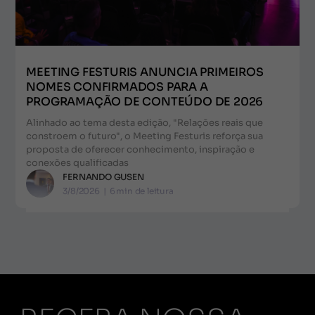
MEETING FESTURIS ANUNCIA PRIMEIROS
NOMES CONFIRMADOS PARA A
PROGRAMAÇÃO DE CONTEÚDO DE 2026
Alinhado ao tema desta edição, "Relações reais que
constroem o futuro", o Meeting Festuris reforça sua
proposta de oferecer conhecimento, inspiração e
conexões qualificadas
FERNANDO GUSEN
3/8/2026
|
6
min de leitura