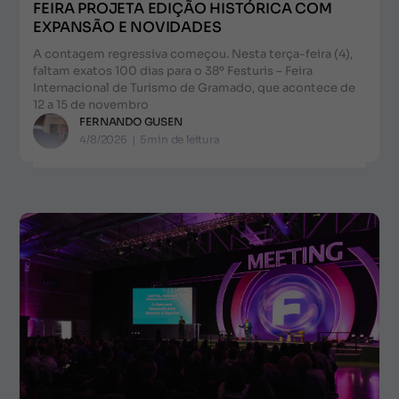
FEIRA PROJETA EDIÇÃO HISTÓRICA COM
EXPANSÃO E NOVIDADES
A contagem regressiva começou. Nesta terça-feira (4),
faltam exatos 100 dias para o 38º Festuris – Feira
Internacional de Turismo de Gramado, que acontece de
12 a 15 de novembro
FERNANDO GUSEN
4/8/2026
|
5
min de leitura