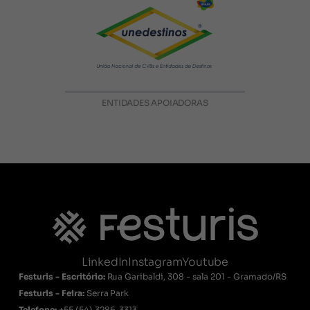
ENTIDADES APOIADORAS
LinkedIn
Instagram
Youtube
Festuris - Escritório:
Rua Garibaldi, 308 - sala 201 - Gramado/RS
Festuris - Feira:
Serra Park
Telefone:
+55
(54) 3286-3313