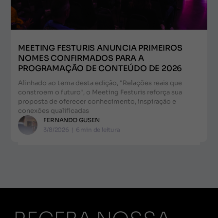
MEETING FESTURIS ANUNCIA PRIMEIROS
NOMES CONFIRMADOS PARA A
PROGRAMAÇÃO DE CONTEÚDO DE 2026
Alinhado ao tema desta edição, "Relações reais que
constroem o futuro", o Meeting Festuris reforça sua
proposta de oferecer conhecimento, inspiração e
conexões qualificadas
FERNANDO GUSEN
3/8/2026
|
6
min de leitura