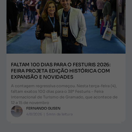
FALTAM 100 DIAS PARA O FESTURIS 2026:
FEIRA PROJETA EDIÇÃO HISTÓRICA COM
EXPANSÃO E NOVIDADES
A contagem regressiva começou. Nesta terça-feira (4),
faltam exatos 100 dias para o 38º Festuris – Feira
Internacional de Turismo de Gramado, que acontece de
12 a 15 de novembro
FERNANDO GUSEN
4/8/2026
|
5
min de leitura