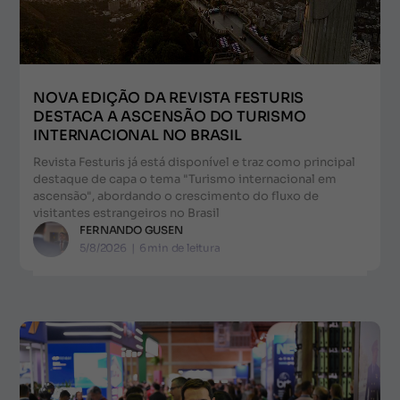
NOVA EDIÇÃO DA REVISTA FESTURIS
DESTACA A ASCENSÃO DO TURISMO
INTERNACIONAL NO BRASIL
Revista Festuris já está disponível e traz como principal
destaque de capa o tema "Turismo internacional em
ascensão", abordando o crescimento do fluxo de
visitantes estrangeiros no Brasil
FERNANDO GUSEN
5/8/2026
|
6
min de leitura