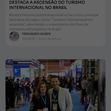
DESTACA A ASCENSÃO DO TURISMO
INTERNACIONAL NO BRASIL
Revista Festuris já está disponível e traz como principal
destaque de capa o tema "Turismo internacional em
ascensão", abordando o crescimento do fluxo de
visitantes estrangeiros no Brasil
FERNANDO GUSEN
5/8/2026
|
6
min de leitura