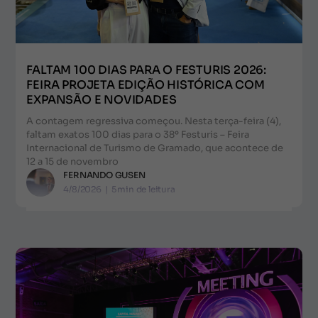
FALTAM 100 DIAS PARA O FESTURIS 2026:
FEIRA PROJETA EDIÇÃO HISTÓRICA COM
EXPANSÃO E NOVIDADES
A contagem regressiva começou. Nesta terça-feira (4),
faltam exatos 100 dias para o 38º Festuris – Feira
Internacional de Turismo de Gramado, que acontece de
12 a 15 de novembro
FERNANDO GUSEN
4/8/2026
|
5
min de leitura