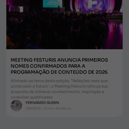
MEETING FESTURIS ANUNCIA PRIMEIROS
NOMES CONFIRMADOS PARA A
PROGRAMAÇÃO DE CONTEÚDO DE 2026
Alinhado ao tema desta edição, "Relações reais que
constroem o futuro", o Meeting Festuris reforça sua
proposta de oferecer conhecimento, inspiração e
conexões qualificadas
FERNANDO GUSEN
3/8/2026
|
6
min de leitura