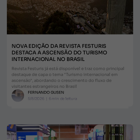
NOVA EDIÇÃO DA REVISTA FESTURIS
DESTACA A ASCENSÃO DO TURISMO
INTERNACIONAL NO BRASIL
Revista Festuris já está disponível e traz como principal
destaque de capa o tema "Turismo internacional em
ascensão", abordando o crescimento do fluxo de
visitantes estrangeiros no Brasil
FERNANDO GUSEN
5/8/2026
|
6
min de leitura