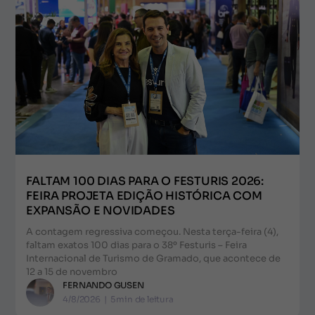
FALTAM 100 DIAS PARA O FESTURIS 2026:
FEIRA PROJETA EDIÇÃO HISTÓRICA COM
EXPANSÃO E NOVIDADES
A contagem regressiva começou. Nesta terça-feira (4),
faltam exatos 100 dias para o 38º Festuris – Feira
Internacional de Turismo de Gramado, que acontece de
12 a 15 de novembro
FERNANDO GUSEN
4/8/2026
|
5
min de leitura