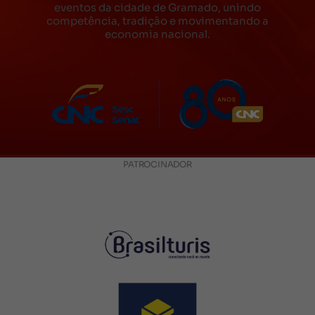
eventos da cidade de Gramado, unindo
competência, tradição e movimentando a
economia nacional.
PATROCINADOR