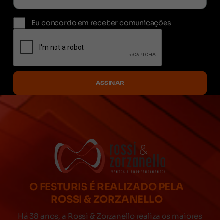
Eu concordo em receber comunicações
O FESTURIS É REALIZADO PELA
ROSSI & ZORZANELLO
Há 38 anos, a Rossi & Zorzanello realiza os maiores