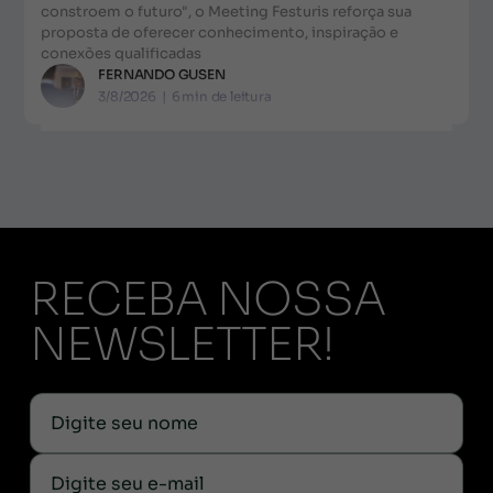
constroem o futuro", o Meeting Festuris reforça sua
proposta de oferecer conhecimento, inspiração e
conexões qualificadas
FERNANDO GUSEN
3/8/2026
|
6
min de leitura
RECEBA NOSSA
NEWSLETTER!