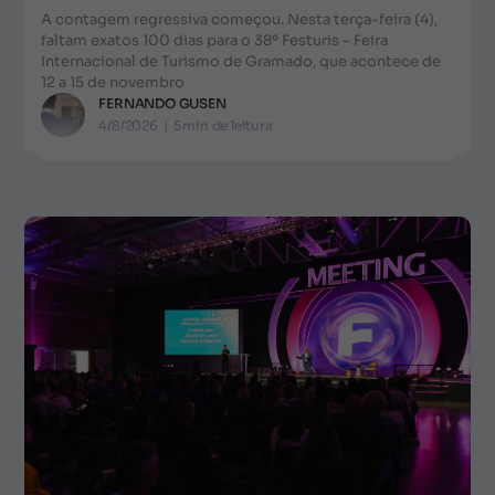
A contagem regressiva começou. Nesta terça-feira (4),
faltam exatos 100 dias para o 38º Festuris – Feira
Internacional de Turismo de Gramado, que acontece de
12 a 15 de novembro
FERNANDO GUSEN
4/8/2026
|
5
min de leitura