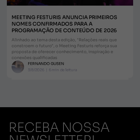
MEETING FESTURIS ANUNCIA PRIMEIROS
NOMES CONFIRMADOS PARA A
PROGRAMAÇÃO DE CONTEÚDO DE 2026
Alinhado ao tema desta edição, "Relações reais que
constroem o futuro", o Meeting Festuris reforça sua
proposta de oferecer conhecimento, inspiração e
conexões qualificadas
FERNANDO GUSEN
3/8/2026
|
6
min de leitura
RECEBA NOSSA