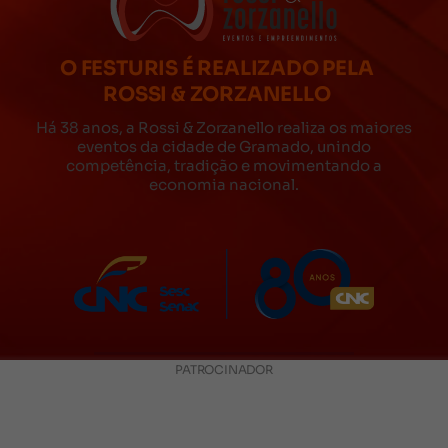
O FESTURIS É REALIZADO PELA
ROSSI & ZORZANELLO
Há 38 anos, a Rossi & Zorzanello realiza os maiores
eventos da cidade de Gramado, unindo
competência, tradição e movimentando a
economia nacional.
PATROCINADOR