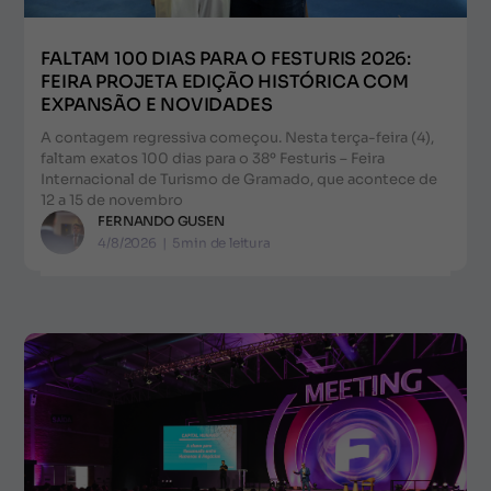
FALTAM 100 DIAS PARA O FESTURIS 2026:
FEIRA PROJETA EDIÇÃO HISTÓRICA COM
EXPANSÃO E NOVIDADES
A contagem regressiva começou. Nesta terça-feira (4),
faltam exatos 100 dias para o 38º Festuris – Feira
Internacional de Turismo de Gramado, que acontece de
12 a 15 de novembro
FERNANDO GUSEN
4/8/2026
|
5
min de leitura