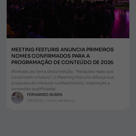
MEETING FESTURIS ANUNCIA PRIMEIROS
NOMES CONFIRMADOS PARA A
PROGRAMAÇÃO DE CONTEÚDO DE 2026
Alinhado ao tema desta edição, "Relações reais que
constroem o futuro", o Meeting Festuris reforça sua
proposta de oferecer conhecimento, inspiração e
conexões qualificadas
FERNANDO GUSEN
3/8/2026
|
6
min de leitura