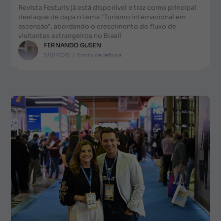
Revista Festuris já está disponível e traz como principal
destaque de capa o tema "Turismo internacional em
ascensão", abordando o crescimento do fluxo de
visitantes estrangeiros no Brasil
FERNANDO GUSEN
5/8/2026
|
6
min de leitura