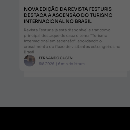
NOVA EDIÇÃO DA REVISTA FESTURIS
DESTACA A ASCENSÃO DO TURISMO
INTERNACIONAL NO BRASIL
Revista Festuris já está disponível e traz como
principal destaque de capa o tema "Turismo
internacional em ascensão", abordando o
crescimento do fluxo de visitantes estrangeiros no
Brasil
FERNANDO GUSEN
5/8/2026
|
6
min de leitura