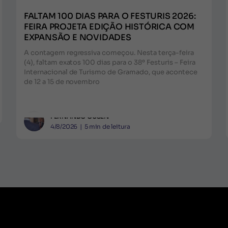
FALTAM 100 DIAS PARA O FESTURIS 2026:
FEIRA PROJETA EDIÇÃO HISTÓRICA COM
EXPANSÃO E NOVIDADES
A contagem regressiva começou. Nesta terça-feira
(4), faltam exatos 100 dias para o 38º Festuris – Feira
Internacional de Turismo de Gramado, que acontece
de 12 a 15 de novembro
FERNANDO GUSEN
4/8/2026
|
5
min de leitura