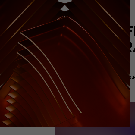
F
GR
O conteúd