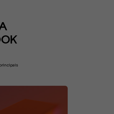
ZA
OOK
principais