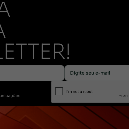
A
A
ETTER!
unicações