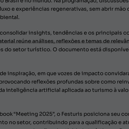
no Brasil e no mundo. Na programação, discussões
luxo e experiências regenerativas, sem abrir mão d
biental.
consolidar insights, tendências e os principais 
terial reúne análises, reflexões e temas de relevân
do setor turístico. O documento está disponível
e inspiração, em que vozes de impacto convidara
 provocando reflexões profundas sobre como reinv
a inteligência artificial aplicada ao turismo à val
-book “Meeting 2025”, o Festuris posiciona seu 
 no setor, contribuindo para a qualificação e atu