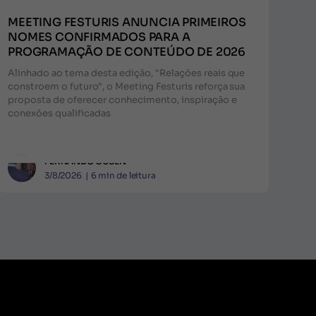
MEETING FESTURIS ANUNCIA PRIMEIROS
NOMES CONFIRMADOS PARA A
PROGRAMAÇÃO DE CONTEÚDO DE 2026
Alinhado ao tema desta edição, "Relações reais que
constroem o futuro", o Meeting Festuris reforça sua
proposta de oferecer conhecimento, inspiração e
conexões qualificadas
FERNANDO GUSEN
3/8/2026
|
6
min de leitura