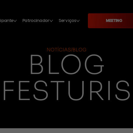
cipante
Patrocinador
Serviços
MEETING
NOTÍCIAS/BLOG
BLOG
FESTURIS