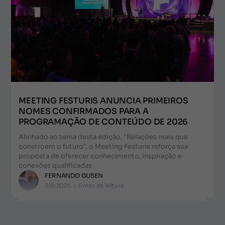
MEETING FESTURIS ANUNCIA PRIMEIROS
NOMES CONFIRMADOS PARA A
PROGRAMAÇÃO DE CONTEÚDO DE 2026
Alinhado ao tema desta edição, "Relações reais que
constroem o futuro", o Meeting Festuris reforça sua
proposta de oferecer conhecimento, inspiração e
conexões qualificadas
FERNANDO GUSEN
3/8/2026
|
6
min de leitura