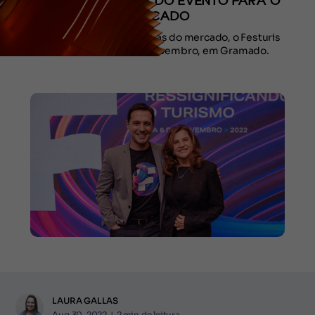
MOSTRA A FORÇA DO EVENTO PARA O
MERCADO
Atento às novas demandas do mercado, o Festuris
acontece de 3 a 6 de novembro, em Gramado.
LAURA GALLAS
Aug 30, 2022
|
2
min de leitura