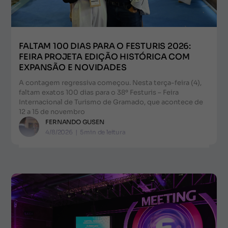
FALTAM 100 DIAS PARA O FESTURIS 2026:
FEIRA PROJETA EDIÇÃO HISTÓRICA COM
EXPANSÃO E NOVIDADES
A contagem regressiva começou. Nesta terça-feira (4),
faltam exatos 100 dias para o 38º Festuris – Feira
Internacional de Turismo de Gramado, que acontece de
12 a 15 de novembro
FERNANDO GUSEN
4/8/2026
|
5
min de leitura