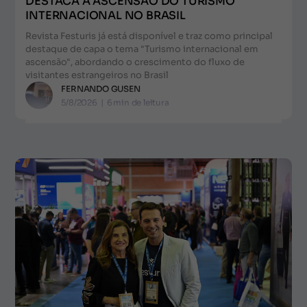
DESTACA A ASCENSÃO DO TURISMO
INTERNACIONAL NO BRASIL
Revista Festuris já está disponível e traz como principal
destaque de capa o tema "Turismo internacional em
ascensão", abordando o crescimento do fluxo de
visitantes estrangeiros no Brasil
FERNANDO GUSEN
5/8/2026
|
6
min de leitura