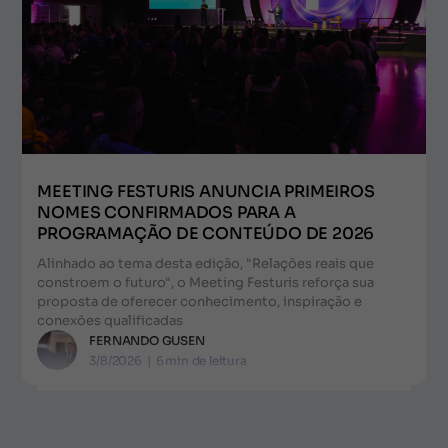
MEETING FESTURIS ANUNCIA PRIMEIROS
NOMES CONFIRMADOS PARA A
PROGRAMAÇÃO DE CONTEÚDO DE 2026
Alinhado ao tema desta edição, "Relações reais que
constroem o futuro", o Meeting Festuris reforça sua
proposta de oferecer conhecimento, inspiração e
conexões qualificadas
FERNANDO GUSEN
3/8/2026
|
6
min de leitura