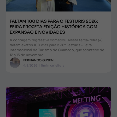
FALTAM 100 DIAS PARA O FESTURIS 2026:
FEIRA PROJETA EDIÇÃO HISTÓRICA COM
EXPANSÃO E NOVIDADES
A contagem regressiva começou. Nesta terça-feira (4),
faltam exatos 100 dias para o 38º Festuris – Feira
Internacional de Turismo de Gramado, que acontece de
12 a 15 de novembro
FERNANDO GUSEN
4/8/2026
|
5
min de leitura