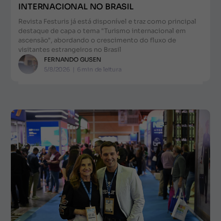
INTERNACIONAL NO BRASIL
Revista Festuris já está disponível e traz como principal
destaque de capa o tema "Turismo internacional em
ascensão", abordando o crescimento do fluxo de
visitantes estrangeiros no Brasil
FERNANDO GUSEN
5/8/2026
|
6
min de leitura