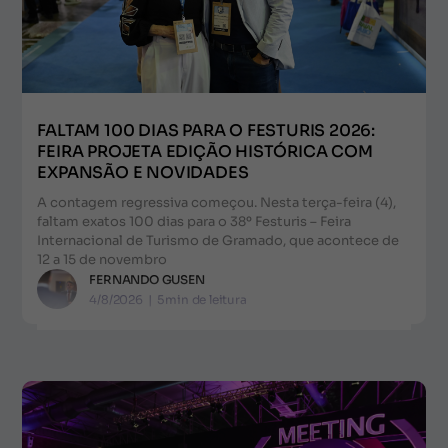
FALTAM 100 DIAS PARA O FESTURIS 2026:
FEIRA PROJETA EDIÇÃO HISTÓRICA COM
EXPANSÃO E NOVIDADES
A contagem regressiva começou. Nesta terça-feira (4),
faltam exatos 100 dias para o 38º Festuris – Feira
Internacional de Turismo de Gramado, que acontece de
12 a 15 de novembro
FERNANDO GUSEN
4/8/2026
|
5
min de leitura