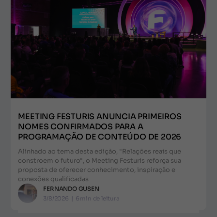
MEETING FESTURIS ANUNCIA PRIMEIROS
NOMES CONFIRMADOS PARA A
PROGRAMAÇÃO DE CONTEÚDO DE 2026
Alinhado ao tema desta edição, "Relações reais que
constroem o futuro", o Meeting Festuris reforça sua
proposta de oferecer conhecimento, inspiração e
conexões qualificadas
FERNANDO GUSEN
3/8/2026
|
6
min de leitura