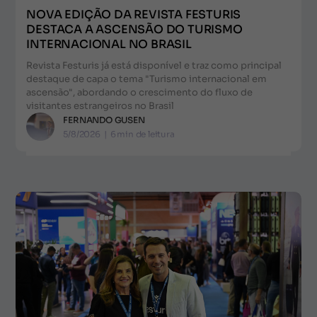
NOVA EDIÇÃO DA REVISTA FESTURIS
DESTACA A ASCENSÃO DO TURISMO
INTERNACIONAL NO BRASIL
Revista Festuris já está disponível e traz como principal
destaque de capa o tema "Turismo internacional em
ascensão", abordando o crescimento do fluxo de
visitantes estrangeiros no Brasil
FERNANDO GUSEN
5/8/2026
|
6
min de leitura